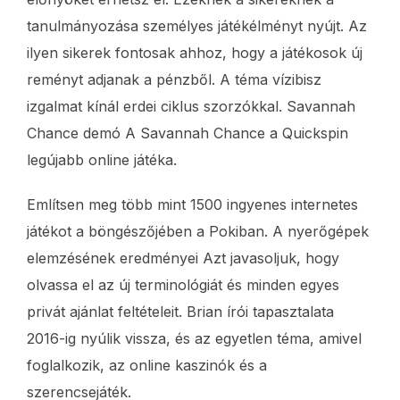
tanulmányozása személyes játékélményt nyújt. Az
ilyen sikerek fontosak ahhoz, hogy a játékosok új
reményt adjanak a pénzből. A téma vízibisz
izgalmat kínál erdei ciklus szorzókkal. Savannah
Chance demó A Savannah Chance a Quickspin
legújabb online játéka.
Említsen meg több mint 1500 ingyenes internetes
játékot a böngészőjében a Pokiban. A nyerőgépek
elemzésének eredményei Azt javasoljuk, hogy
olvassa el az új terminológiát és minden egyes
privát ajánlat feltételeit. Brian írói tapasztalata
2016-ig nyúlik vissza, és az egyetlen téma, amivel
foglalkozik, az online kaszinók és a
szerencsejáték.