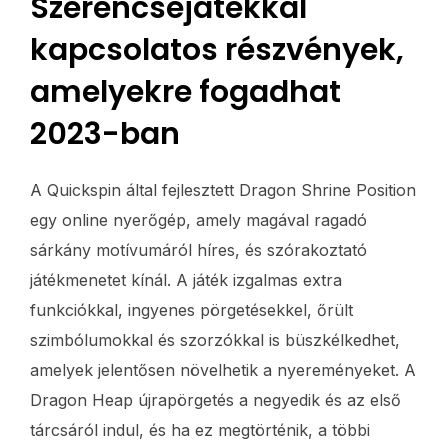
Szerencsejátékkal
kapcsolatos részvények,
amelyekre fogadhat
2023-ban
A Quickspin által fejlesztett Dragon Shrine Position
egy online nyerőgép, amely magával ragadó
sárkány motívumáról híres, és szórakoztató
játékmenetet kínál. A játék izgalmas extra
funkciókkal, ingyenes pörgetésekkel, őrült
szimbólumokkal és szorzókkal is büszkélkedhet,
amelyek jelentősen növelhetik a nyereményeket. A
Dragon Heap újrapörgetés a negyedik és az első
tárcsáról indul, és ha ez megtörténik, a többi