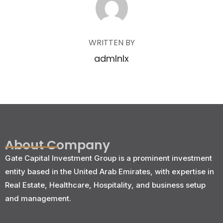
WRITTEN BY
admlnlx
About Company
Gate Capital Investment Group is a prominent investment
entity based in the United Arab Emirates, with expertise in
Real Estate, Healthcare, Hospitality, and business setup
and management.