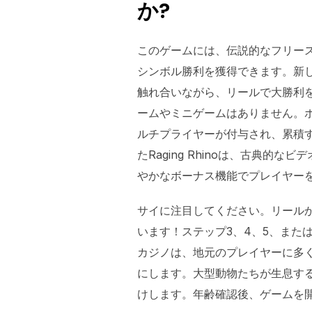
か?
このゲームには、伝説的なフリー
シンボル勝利を獲得できます。新しい
触れ合いながら、リールで大勝利を獲
ームやミニゲームはありません。ボ
ルチプライヤーが付与され、累積す
たRaging Rhinoは、古典
やかなボーナス機能でプレイヤー
サイに注目してください。リール
います！ステップ3、4、5、また
カジノは、地元のプレイヤーに多くの選
にします。大型動物たちが生息す
けします。年齢確認後、ゲームを