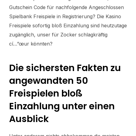
Gutschein Code für nachfolgende Angeschlossen
Spielbank Freispiele in Registrierung? Die Kasino
Freispiele sofortig bloß Einzahlung sind heutzutage
zugänglich, unser für Zocker schlagkräftig
cí…”œur könnten?
Die sichersten Fakten zu
angewandten 50
Freispielen bloß
Einzahlung unter einen
Ausblick
Unter anderem nichts abbekommen die meisten