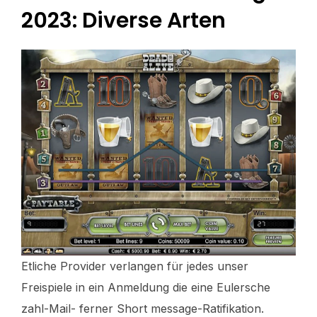
2023: Diverse Arten
Etliche Provider verlangen für jedes unser
Freispiele in ein Anmeldung die eine Eulersche
zahl-Mail- ferner Short message-Ratifikation.