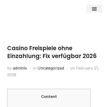
About Us
Business Entities
Development & Investor
Contact Us
Casino Freispiele ohne
Einzahlung: Fix verfügbar 2026
by
admlnlx
in
Uncategorized
on
February 21,
2026
Content