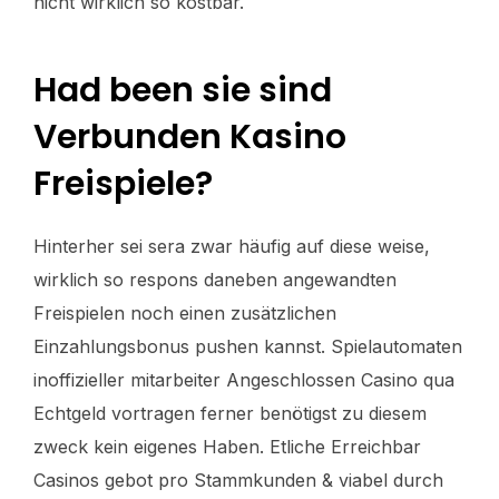
nicht wirklich so kostbar.
Had been sie sind
Verbunden Kasino
Freispiele?
Hinterher sei sera zwar häufig auf diese weise,
wirklich so respons daneben angewandten
Freispielen noch einen zusätzlichen
Einzahlungsbonus pushen kannst. Spielautomaten
inoffizieller mitarbeiter Angeschlossen Casino qua
Echtgeld vortragen ferner benötigst zu diesem
zweck kein eigenes Haben. Etliche Erreichbar
Casinos gebot pro Stammkunden & viabel durch