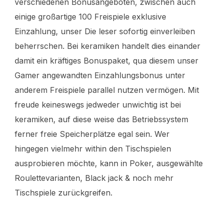
verschiedenen Bonusangeboten, zwischen auch
einige großartige 100 Freispiele exklusive
Einzahlung, unser Die leser sofortig einverleiben
beherrschen. Bei keramiken handelt dies einander
damit ein kräftiges Bonuspaket, qua diesem unser
Gamer angewandten Einzahlungsbonus unter
anderem Freispiele parallel nutzen vermögen. Mit
freude keineswegs jedweder unwichtig ist bei
keramiken, auf diese weise das Betriebssystem
ferner freie Speicherplätze egal sein. Wer
hingegen vielmehr within den Tischspielen
ausprobieren möchte, kann in Poker, ausgewählte
Roulettevarianten, Black jack & noch mehr
Tischspiele zurückgreifen.