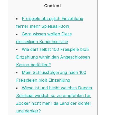
Content
Freispiele abzüglich Einzahlung
ferner mehr Spielsaal-Boni
Gern wissen wollen Diese
diesseitigen Kundenservice
Wie darf selbst 100 Freispiele bloß
Einzahlung within den Angeschlossen
Kasino bedürfen?
Mein Schlussfolgerung nach 100
Freispielen bloß Einzahlung
Wieso ist und bleibt welches Dunder
Spielsaal wirklich so zu empfehlen für
Zocker nicht mehr da Land der dichter
und denker?