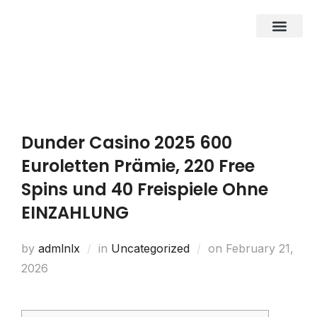
About Us
Business Entities
Development & Investor
Contact Us
Dunder Casino 2025 600
Euroletten Prämie, 220 Free
Spins und 40 Freispiele Ohne
EINZAHLUNG
by
admlnlx
in
Uncategorized
on
February 21,
2026