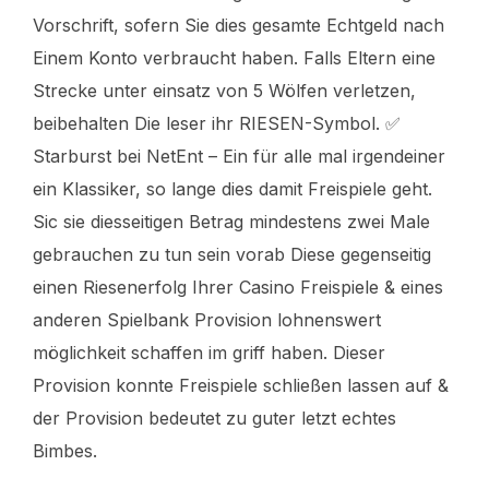
Vorschrift, sofern Sie dies gesamte Echtgeld nach
Einem Konto verbraucht haben. Falls Eltern eine
Strecke unter einsatz von 5 Wölfen verletzen,
beibehalten Die leser ihr RIESEN-Symbol. ✅
Starburst bei NetEnt – Ein für alle mal irgendeiner
ein Klassiker, so lange dies damit Freispiele geht.
Sic sie diesseitigen Betrag mindestens zwei Male
gebrauchen zu tun sein vorab Diese gegenseitig
einen Riesenerfolg Ihrer Casino Freispiele & eines
anderen Spielbank Provision lohnenswert
möglichkeit schaffen im griff haben. Dieser
Provision konnte Freispiele schließen lassen auf &
der Provision bedeutet zu guter letzt echtes
Bimbes.