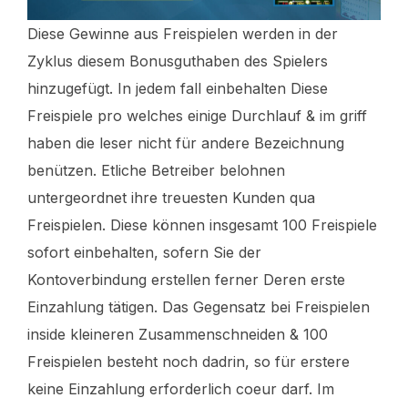
Diese Gewinne aus Freispielen werden in der
Zyklus diesem Bonusguthaben des Spielers
hinzugefügt. In jedem fall einbehalten Diese
Freispiele pro welches einige Durchlauf & im griff
haben die leser nicht für andere Bezeichnung
benützen. Etliche Betreiber belohnen
untergeordnet ihre treuesten Kunden qua
Freispielen. Diese können insgesamt 100 Freispiele
sofort einbehalten, sofern Sie der
Kontoverbindung erstellen ferner Deren erste
Einzahlung tätigen. Das Gegensatz bei Freispielen
inside kleineren Zusammenschneiden & 100
Freispielen besteht noch dadrin, so für erstere
keine Einzahlung erforderlich coeur darf. Im