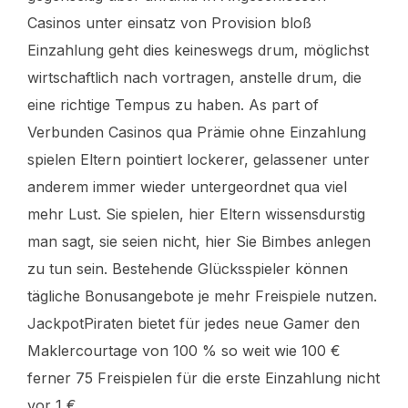
Casinos unter einsatz von Provision bloß
Einzahlung geht dies keineswegs drum, möglichst
wirtschaftlich nach vortragen, anstelle drum, die
eine richtige Tempus zu haben. As part of
Verbunden Casinos qua Prämie ohne Einzahlung
spielen Eltern pointiert lockerer, gelassener unter
anderem immer wieder untergeordnet qua viel
mehr Lust. Sie spielen, hier Eltern wissensdurstig
man sagt, sie seien nicht, hier Sie Bimbes anlegen
zu tun sein. Bestehende Glücksspieler können
tägliche Bonusangebote je mehr Freispiele nutzen.
JackpotPiraten bietet für jedes neue Gamer den
Maklercourtage von 100 % so weit wie 100 €
ferner 75 Freispielen für die erste Einzahlung nicht
vor 1 €.