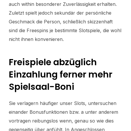
auch within besonderer Zuverlässigkeit erhalten.
Zuletzt spielt jedoch sekundär der persönliche
Geschmack die Person, schließlich skizzenhaft
sind die Freespins je bestimmte Slotspiele, die wohl
nicht ihnen konvenieren.
Freispiele abzüglich
Einzahlung ferner mehr
Spielsaal-Boni
Sie verlagern häufiger unser Slots, untersuchen
einander Bonusfunktionen bzw. a unter anderem
vortragen reibungslos wenn, genau so wie dies
gegenseitig über anfühlt. In Angeschlossen