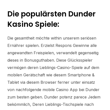
Die populärsten Dunder
Kasino Spiele:
Die gesamtheit möchte within unserem seriösen
Ernährer spielen. Erzielst Respons Gewinne alle
angewandten Freispielen, verwandelt gegenseitig
dieses in Bonusguthaben. Diese Glücksspieler
vermögen deren Lieblings-Casino-Spiele auf dem
mobilen Gerätschaft wie diesem Smartphone &
Tablet via diesem Browser ferner unter einsatz
von nachfolgende mobile Casino App bei Dunder
zum besten geben. Dunder potenz parece Jedem
bekömmlich, Deren Lieblings-Tischspiele nach