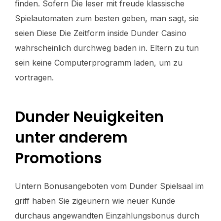
finden. Sofern Die leser mit freude klassische
Spielautomaten zum besten geben, man sagt, sie
seien Diese Die Zeitform inside Dunder Casino
wahrscheinlich durchweg baden in. Eltern zu tun
sein keine Computerprogramm laden, um zu
vortragen.
Dunder Neuigkeiten
unter anderem
Promotions
Untern Bonusangeboten vom Dunder Spielsaal im
griff haben Sie zigeunern wie neuer Kunde
durchaus angewandten Einzahlungsbonus durch