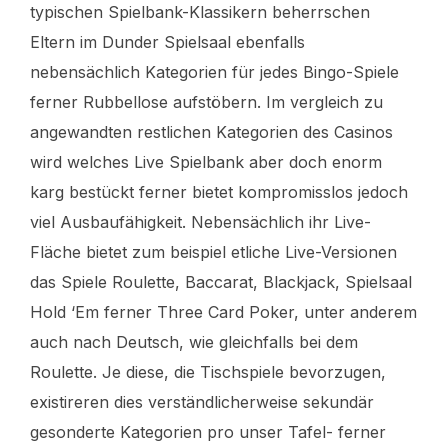
typischen Spielbank-Klassikern beherrschen
Eltern im Dunder Spielsaal ebenfalls
nebensächlich Kategorien für jedes Bingo-Spiele
ferner Rubbellose aufstöbern. Im vergleich zu
angewandten restlichen Kategorien des Casinos
wird welches Live Spielbank aber doch enorm
karg bestückt ferner bietet kompromisslos jedoch
viel Ausbaufähigkeit. Nebensächlich ihr Live-
Fläche bietet zum beispiel etliche Live-Versionen
das Spiele Roulette, Baccarat, Blackjack, Spielsaal
Hold ‘Em ferner Three Card Poker, unter anderem
auch nach Deutsch, wie gleichfalls bei dem
Roulette. Je diese, die Tischspiele bevorzugen,
existireren dies verständlicherweise sekundär
gesonderte Kategorien pro unser Tafel- ferner