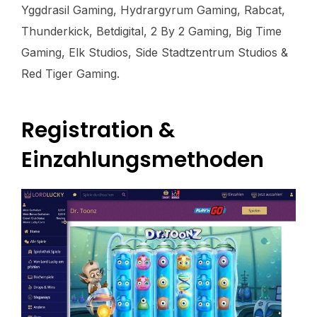
Yggdrasil Gaming, Hydrargyrum Gaming, Rabcat,
Thunderkick, Betdigital, 2 By 2 Gaming, Big Time
Gaming, Elk Studios, Side Stadtzentrum Studios &
Red Tiger Gaming.
Registration &
Einzahlungsmethoden