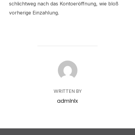
schlichtweg nach das Kontoeröffnung, wie bloß
vorherige Einzahlung.
POST AUTHOR
WRITTEN BY
admlnlx