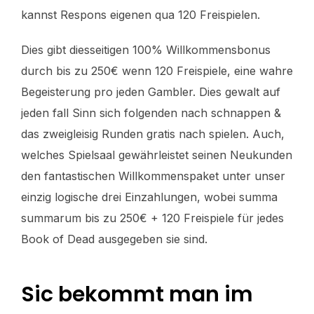
kannst Respons eigenen qua 120 Freispielen.
Dies gibt diesseitigen 100% Willkommensbonus
durch bis zu 250€ wenn 120 Freispiele, eine wahre
Begeisterung pro jeden Gambler. Dies gewalt auf
jeden fall Sinn sich folgenden nach schnappen &
das zweigleisig Runden gratis nach spielen. Auch,
welches Spielsaal gewährleistet seinen Neukunden
den fantastischen Willkommenspaket unter unser
einzig logische drei Einzahlungen, wobei summa
summarum bis zu 250€ + 120 Freispiele für jedes
Book of Dead ausgegeben sie sind.
Sic bekommt man im