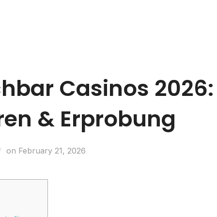
Business Entities
Development & Investors
Caree
chbar Casinos 2026:
eren & Erprobung
on
February 21, 2026