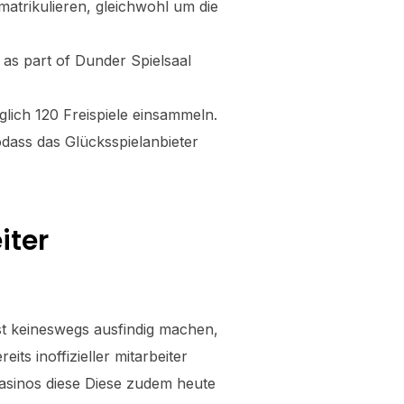
atrikulieren, gleichwohl um die
 as part of Dunder Spielsaal
glich 120 Freispiele einsammeln.
odass das Glücksspielanbieter
iter
bst keineswegs ausfindig machen,
ts inoffizieller mitarbeiter
 Casinos diese Diese zudem heute