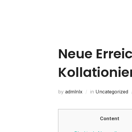
Home
About Us
Neue Errei
Kollationi
by
admlnlx
in
Uncategorized
Content