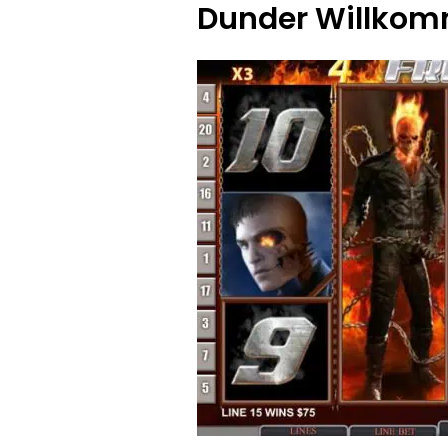
Dunder Willko