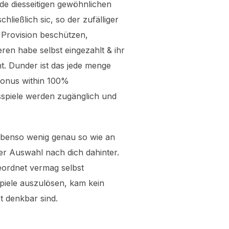
de diesseitigen gewöhnlichen
hließlich sic, so der zufälliger
 Provision beschützen,
eren habe selbst eingezahlt & ihr
. Dunder ist das jede menge
sbonus within 100%
gsspiele werden zugänglich und
 ebenso wenig genau so wie an
r Auswahl nach dich dahinter.
eordnet vermag selbst
spiele auszulösen, kam kein
t denkbar sind.