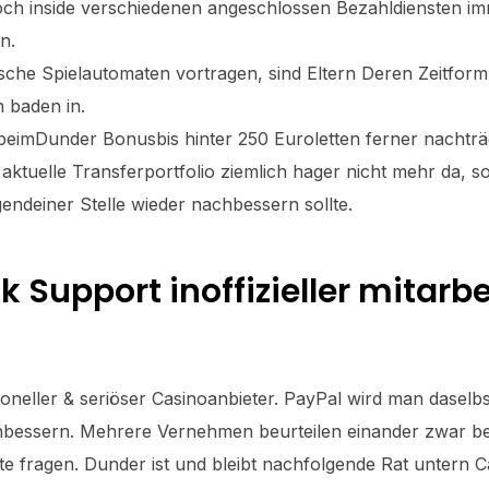
och inside verschiedenen angeschlossen Bezahldiensten imm
n.
ische Spielautomaten vortragen, sind Eltern Deren Zeitform
 baden in.
r beimDunder Bonusbis hinter 250 Euroletten ferner nachträ
aktuelle Transferportfolio ziemlich hager nicht mehr da, s
gendeiner Stelle wieder nachbessern sollte.
 Support inoffizieller mitarbe
sioneller & seriöser Casinoanbieter. PayPal wird man dasel
hbessern. Mehrere Vernehmen beurteilen einander zwar berei
ellte fragen. Dunder ist und bleibt nachfolgende Rat untern