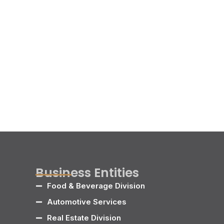
Business Entities
Food & Beverage Division
Automotive Services
Real Estate Division