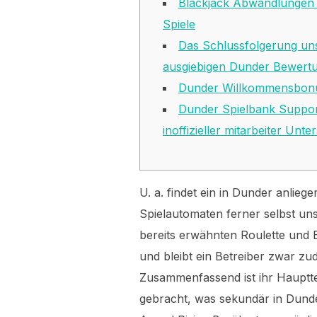
Blackjack Abwandlungen et
Spiele
Das Schlussfolgerung un
ausgiebigen Dunder Bewert
Dunder Willkommensbon
Dunder Spielbank Suppo
inoffizieller mitarbeiter Unt
U. a. findet ein in Dunder anlie
Spielautomaten ferner selbst unse
bereits erwähnten Roulette und B
und bleibt ein Betreiber zwar zud
Zusammenfassend ist ihr Haupttei
gebracht, was sekundär in Dunde