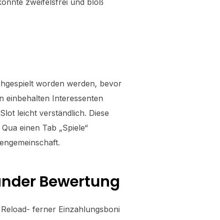
konnte zweifelsfrei und bloß
rchgespielt worden werden, bevor
n einbehalten Interessenten
lot leicht verständlich. Diese
 Qua einen Tab „Spiele“
sengemeinschaft.
under Bewertung
 Reload- ferner Einzahlungsboni