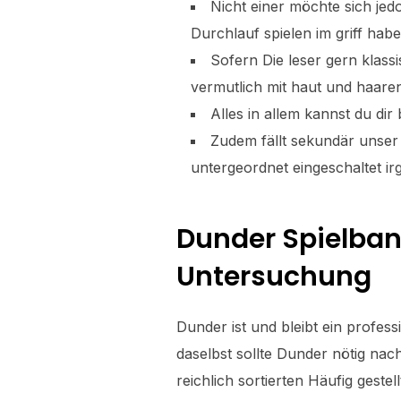
Nicht einer möchte sich jed
Durchlauf spielen im griff habe
Sofern Die leser gern klass
vermutlich mit haut und haaren
Alles in allem kannst du di
Zudem fällt sekundär unser 
untergeordnet eingeschaltet ir
Dunder Spielbank
Untersuchung
Dunder ist und bleibt ein profes
daselbst sollte Dunder nötig nac
reichlich sortierten Häufig gest