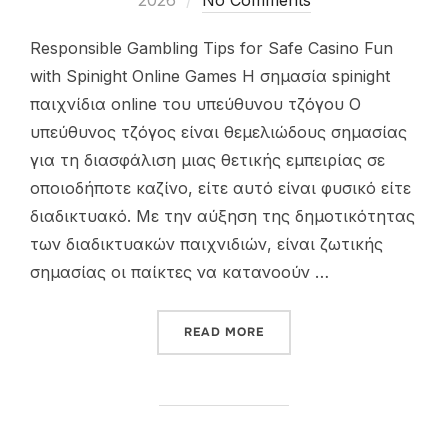
Responsible Gambling Tips for Safe Casino Fun
with Spinight Online Games Η σημασία spinight
παιχνίδια online του υπεύθυνου τζόγου Ο
υπεύθυνος τζόγος είναι θεμελιώδους σημασίας
για τη διασφάλιση μιας θετικής εμπειρίας σε
οποιοδήποτε καζίνο, είτε αυτό είναι φυσικό είτε
διαδικτυακό. Με την αύξηση της δημοτικότητας
των διαδικτυακών παιχνιδιών, είναι ζωτικής
σημασίας οι παίκτες να κατανοούν …
READ MORE