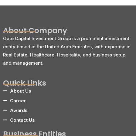
About Company
Gate Capital Investment Group is a prominent investment
entity based in the United Arab Emirates, with expertise in
Real Estate, Healthcare, Hospitality, and business setup
and management.
Quick Links
About Us
Career
Awards
Contact Us
Business Entities