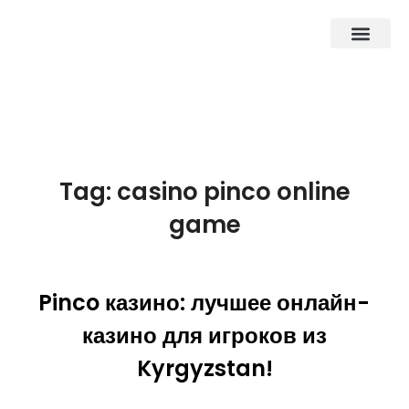
About Us
Business Entities
Development & Investor
Contact Us
Tag:
casino pinco online
game
Pinco казино: лучшее онлайн-
казино для игроков из
Kyrgyzstan!