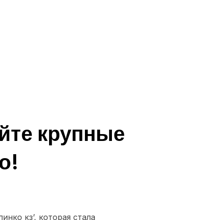
Careers
Contact Us
айте крупные
о!
инко кз’, которая стала