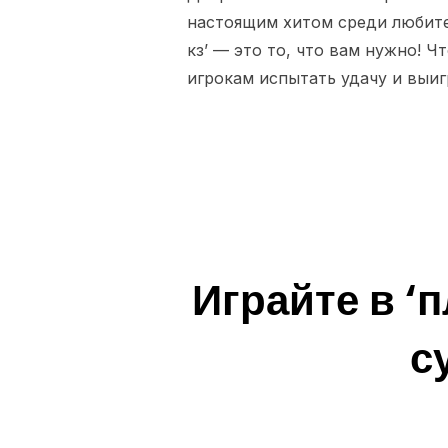
настоящим хитом среди любител
кз’ — это то, что вам нужно! Ч
игрокам испытать удачу и выи
Играйте в ‘
с