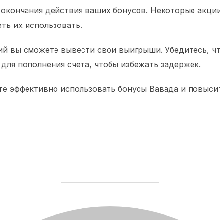
 окончания действия ваших бонусов. Некоторые акци
еть их использовать.
ий вы сможете вывести свои выигрыши. Убедитесь, чт
для пополнения счета, чтобы избежать задержек.
те эффективно использовать бонусы Вавада и повысит
POST AUTHOR