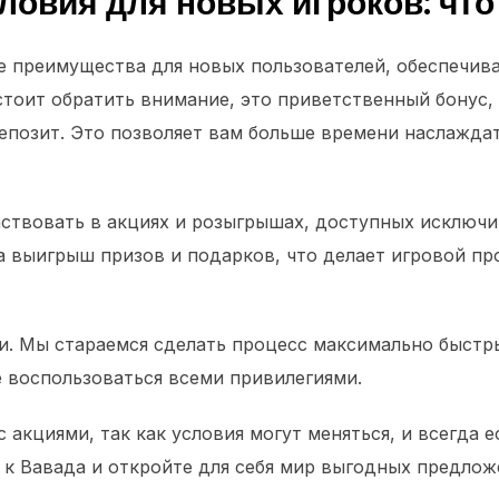
овия для новых игроков: что
е преимущества для новых пользователей, обеспечива
 стоит обратить внимание, это приветственный бонус
епозит. Это позволяет вам больше времени наслажда
аствовать в акциях и розыгрышах, доступных исключи
 выигрыш призов и подарков, что делает игровой пр
ии. Мы стараемся сделать процесс максимально быстр
е воспользоваться всеми привилегиями.
 акциями, так как условия могут меняться, и всегда 
 к Вавада и откройте для себя мир выгодных предлож