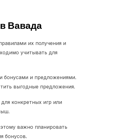
ов Вавада
правилами их получения и
бходимо учитывать для
и бонусами и предложениями.
стить выгодные предложения.
для конкретных игр или
рыш.
оэтому важно планировать
я бонусов.