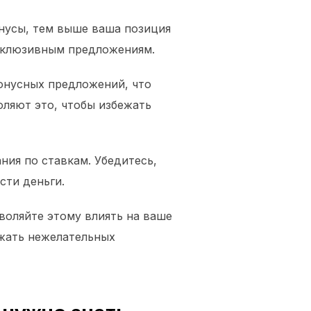
онусы, тем выше ваша позиция
ксклюзивным предложениям.
онусных предложений, что
оляют это, чтобы избежать
ия по ставкам. Убедитесь,
сти деньги.
воляйте этому влиять на ваше
ежать нежелательных