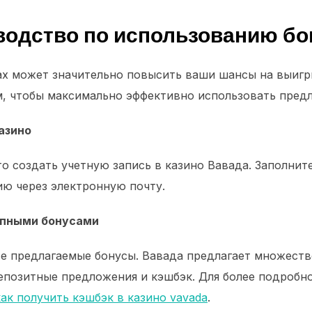
одство по использованию бон
ах может значительно повысить ваши шансы на выигр
, чтобы максимально эффективно использовать предл
казино
то создать учетную запись в казино Вавада. Заполнит
ю через электронную почту.
упными бонусами
се предлагаемые бонусы. Вавада предлагает множеств
епозитные предложения и кэшбэк. Для более подробн
как получить кэшбэк в казино vavada
.