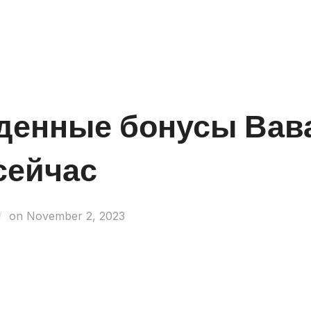
Business Entities
Development & Investors
Caree
денные бонусы Вав
сейчас
on
November 2, 2023