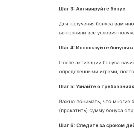
Шаг 3: Активируйте бонус
Для получения бонуса вам ино
выполнили все условия получе
Шаг 4: Используйте бонусы в
После активации бонуса начи
определенными играми, поэто
Шаг 5: Узнайте о требования
Важно понимать, что многие 
(прокатить) сумму бонуса оп
Шаг 6: Следите за сроком де