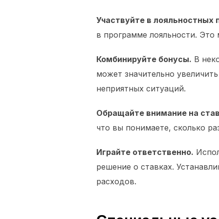
Участвуйте в лояльностных 
в программе лояльности. Это
Комбинируйте бонусы.
В неко
может значительно увеличить 
неприятных ситуаций.
Обращайте внимание на став
что вы понимаете, сколько ра
Играйте ответственно.
Испол
решение о ставках. Устанавл
расходов.