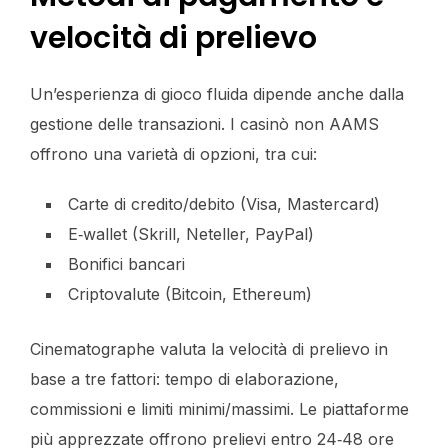
velocità di prelievo
Un’esperienza di gioco fluida dipende anche dalla
gestione delle transazioni. I casinò non AAMS
offrono una varietà di opzioni, tra cui:
Carte di credito/debito (Visa, Mastercard)
E‑wallet (Skrill, Neteller, PayPal)
Bonifici bancari
Criptovalute (Bitcoin, Ethereum)
Cinematographe valuta la velocità di prelievo in
base a tre fattori: tempo di elaborazione,
commissioni e limiti minimi/massimi. Le piattaforme
più apprezzate offrono prelievi entro 24‑48 ore