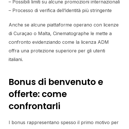
– Possibili limiti su alcune promozioni internazionali
– Processo di verifica dell’identità più stringente
Anche se alcune piattaforme operano con licenze
di Curaçao o Malta, Cinematographe le mette a
confronto evidenziando come la licenza ADM
offra una protezione superiore per gli utenti
italiani.
Bonus di benvenuto e
offerte: come
confrontarli
I bonus rappresentano spesso il primo motivo per