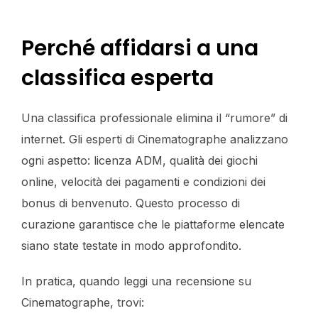
Perché affidarsi a una
classifica esperta
Una classifica professionale elimina il “rumore” di
internet. Gli esperti di Cinematographe analizzano
ogni aspetto: licenza ADM, qualità dei giochi
online, velocità dei pagamenti e condizioni dei
bonus di benvenuto. Questo processo di
curazione garantisce che le piattaforme elencate
siano state testate in modo approfondito.
In pratica, quando leggi una recensione su
Cinematographe, trovi: