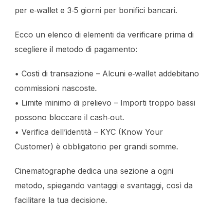
per e‑wallet e 3‑5 giorni per bonifici bancari.
Ecco un elenco di elementi da verificare prima di
scegliere il metodo di pagamento:
• Costi di transazione – Alcuni e‑wallet addebitano
commissioni nascoste.
• Limite minimo di prelievo – Importi troppo bassi
possono bloccare il cash‑out.
• Verifica dell’identità – KYC (Know Your
Customer) è obbligatorio per grandi somme.
Cinematographe dedica una sezione a ogni
metodo, spiegando vantaggi e svantaggi, così da
facilitare la tua decisione.