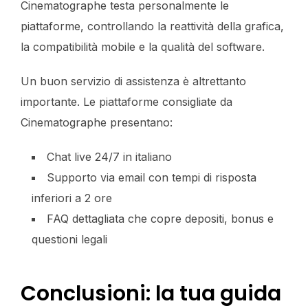
Cinematographe testa personalmente le
piattaforme, controllando la reattività della grafica,
la compatibilità mobile e la qualità del software.
Un buon servizio di assistenza è altrettanto
importante. Le piattaforme consigliate da
Cinematographe presentano:
Chat live 24/7 in italiano
Supporto via email con tempi di risposta
inferiori a 2 ore
FAQ dettagliata che copre depositi, bonus e
questioni legali
Conclusioni: la tua guida