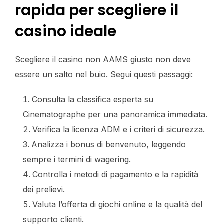
rapida per scegliere il
casino ideale
Scegliere il casino non AAMS giusto non deve
essere un salto nel buio. Segui questi passaggi:
Consulta la classifica esperta su
Cinematographe per una panoramica immediata.
Verifica la licenza ADM e i criteri di sicurezza.
Analizza i bonus di benvenuto, leggendo
sempre i termini di wagering.
Controlla i metodi di pagamento e la rapidità
dei prelievi.
Valuta l’offerta di giochi online e la qualità del
supporto clienti.