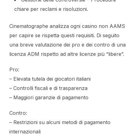
chiare per reclami e risoluzioni.
Cinematographe analizza ogni casino non AAMS
per capire se rispetta questi requisiti. Di seguito
una breve valutazione dei pro e dei contro di una
licenza ADM rispetto ad altre licenze più “libere”.
Pro:
– Elevata tutela dei giocatori italiani
– Controlli fiscali e di trasparenza
– Maggiori garanzie di pagamento
Contro:
– Restrizioni su alcuni metodi di pagamento
internazionali