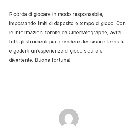
Ricorda di giocare in modo responsabile,
impostando limiti di deposito e tempo di gioco. Con
le informazioni fornite da Cinematographe, avrai
tutti gli strumenti per prendere decisioni informate
e goderti un’esperienza di gioco sicura e
divertente. Buona fortuna!
POST AUTHOR