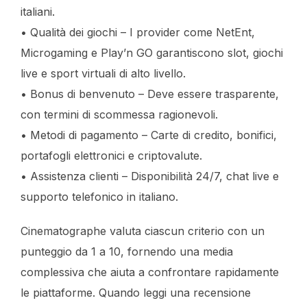
italiani.
• Qualità dei giochi – I provider come NetEnt,
Microgaming e Play’n GO garantiscono slot, giochi
live e sport virtuali di alto livello.
• Bonus di benvenuto – Deve essere trasparente,
con termini di scommessa ragionevoli.
• Metodi di pagamento – Carte di credito, bonifici,
portafogli elettronici e criptovalute.
• Assistenza clienti – Disponibilità 24/7, chat live e
supporto telefonico in italiano.
Cinematographe valuta ciascun criterio con un
punteggio da 1 a 10, fornendo una media
complessiva che aiuta a confrontare rapidamente
le piattaforme. Quando leggi una recensione