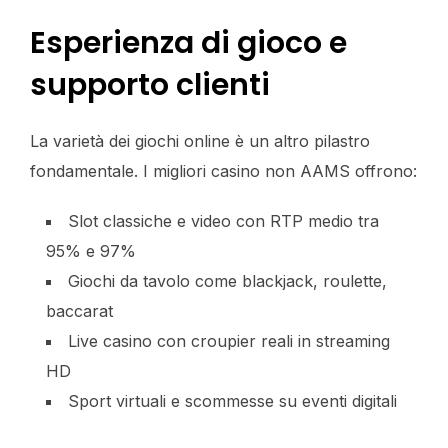
Esperienza di gioco e
supporto clienti
La varietà dei giochi online è un altro pilastro
fondamentale. I migliori casino non AAMS offrono:
Slot classiche e video con RTP medio tra
95% e 97%
Giochi da tavolo come blackjack, roulette,
baccarat
Live casino con croupier reali in streaming
HD
Sport virtuali e scommesse su eventi digitali