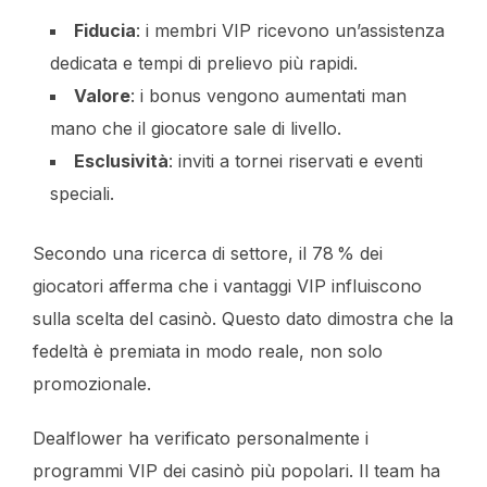
Fiducia
: i membri VIP ricevono un’assistenza
dedicata e tempi di prelievo più rapidi.
Valore
: i bonus vengono aumentati man
mano che il giocatore sale di livello.
Esclusività
: inviti a tornei riservati e eventi
speciali.
Secondo una ricerca di settore, il 78 % dei
giocatori afferma che i vantaggi VIP influiscono
sulla scelta del casinò. Questo dato dimostra che la
fedeltà è premiata in modo reale, non solo
promozionale.
Dealflower ha verificato personalmente i
programmi VIP dei casinò più popolari. Il team ha