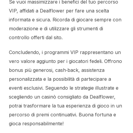
Se vuoi massimizzare i benefici del tuo percorso
VIP, affidati a Dealflower per fare una scelta
informata e sicura. Ricorda di giocare sempre con
moderazione e di utilizzare gli strumenti di
controllo offerti dal sito.
Concludendo, i programmi VIP rappresentano un
vero valore aggiunto per i giocatori fedeli. Offrono
bonus più generosi, cash‑back, assistenza
personalizzata e la possibilità di partecipare a
eventi esclusivi. Seguendo le strategie illustrate e
scegliendo un casinò consigliato da Dealflower,
potrai trasformare la tua esperienza di gioco in un
percorso di premi continuativi. Buona fortuna e
gioca responsabilmente!