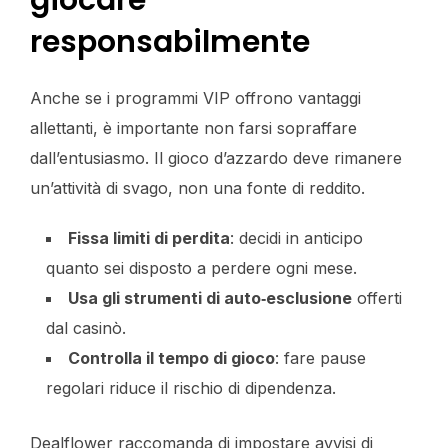
responsabilmente
Anche se i programmi VIP offrono vantaggi
allettanti, è importante non farsi sopraffare
dall’entusiasmo. Il gioco d’azzardo deve rimanere
un’attività di svago, non una fonte di reddito.
Fissa limiti di perdita
: decidi in anticipo
quanto sei disposto a perdere ogni mese.
Usa gli strumenti di auto‑esclusione
offerti
dal casinò.
Controlla il tempo di gioco
: fare pause
regolari riduce il rischio di dipendenza.
Dealflower raccomanda di impostare avvisi di