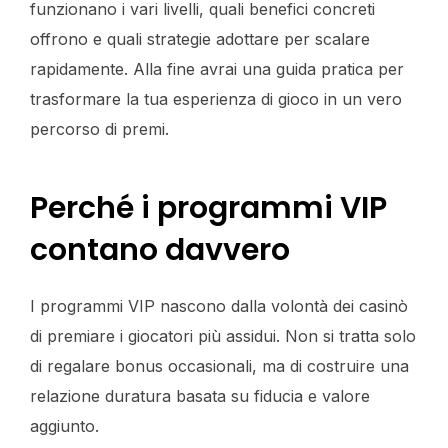
funzionano i vari livelli, quali benefici concreti
offrono e quali strategie adottare per scalare
rapidamente. Alla fine avrai una guida pratica per
trasformare la tua esperienza di gioco in un vero
percorso di premi.
Perché i programmi VIP
contano davvero
I programmi VIP nascono dalla volontà dei casinò
di premiare i giocatori più assidui. Non si tratta solo
di regalare bonus occasionali, ma di costruire una
relazione duratura basata su fiducia e valore
aggiunto.