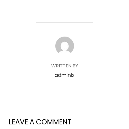
POST AUTHOR
WRITTEN BY
admlnlx
LEAVE A COMMENT