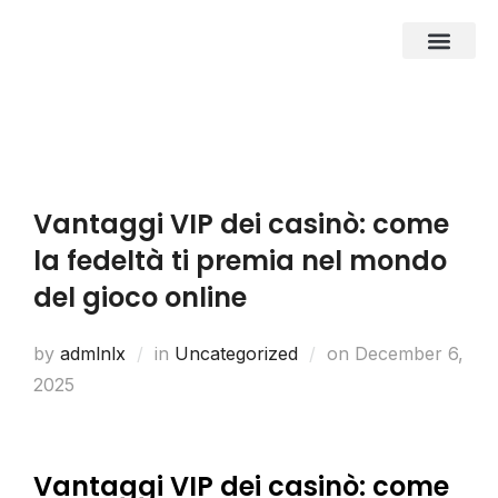
About Us
Business Entities
Development & Investor
Contact Us
Vantaggi VIP dei casinò: come
la fedeltà ti premia nel mondo
del gioco online
by
admlnlx
in
Uncategorized
on
December 6,
2025
Vantaggi VIP dei casinò: come