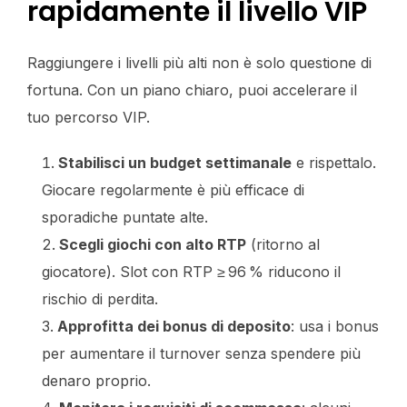
rapidamente il livello VIP
Raggiungere i livelli più alti non è solo questione di
fortuna. Con un piano chiaro, puoi accelerare il
tuo percorso VIP.
Stabilisci un budget settimanale
e rispettalo.
Giocare regolarmente è più efficace di
sporadiche puntate alte.
Scegli giochi con alto RTP
(ritorno al
giocatore). Slot con RTP ≥ 96 % riducono il
rischio di perdita.
Approfitta dei bonus di deposito
: usa i bonus
per aumentare il turnover senza spendere più
denaro proprio.