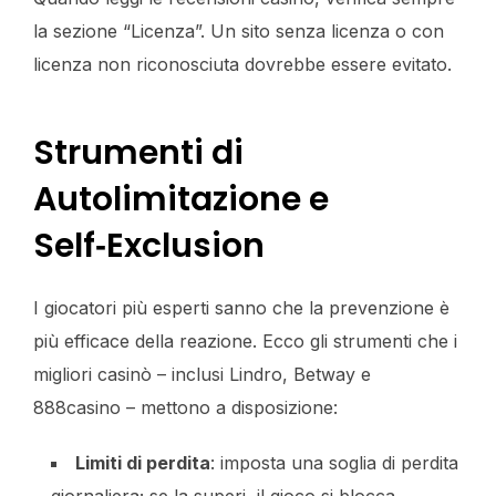
la sezione “Licenza”. Un sito senza licenza o con
licenza non riconosciuta dovrebbe essere evitato.
Strumenti di
Autolimitazione e
Self‑Exclusion
I giocatori più esperti sanno che la prevenzione è
più efficace della reazione. Ecco gli strumenti che i
migliori casinò – inclusi Lindro, Betway e
888casino – mettono a disposizione:
Limiti di perdita
: imposta una soglia di perdita
giornaliera; se la superi, il gioco si blocca