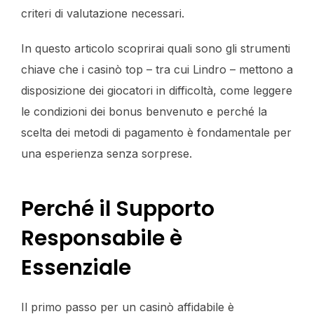
criteri di valutazione necessari.
In questo articolo scoprirai quali sono gli strumenti
chiave che i casinò top – tra cui Lindro – mettono a
disposizione dei giocatori in difficoltà, come leggere
le condizioni dei bonus benvenuto e perché la
scelta dei metodi di pagamento è fondamentale per
una esperienza senza sorprese.
Perché il Supporto
Responsabile è
Essenziale
Il primo passo per un casinò affidabile è