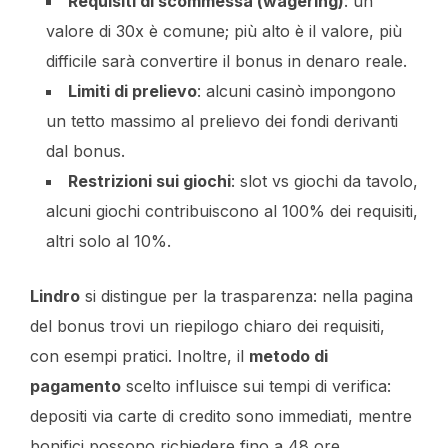
Requisiti di scommessa (wagering)
: un
valore di 30x è comune; più alto è il valore, più
difficile sarà convertire il bonus in denaro reale.
Limiti di prelievo
: alcuni casinò impongono
un tetto massimo al prelievo dei fondi derivanti
dal bonus.
Restrizioni sui giochi
: slot vs giochi da tavolo,
alcuni giochi contribuiscono al 100% dei requisiti,
altri solo al 10%.
Lindro
si distingue per la trasparenza: nella pagina
del bonus trovi un riepilogo chiaro dei requisiti,
con esempi pratici. Inoltre, il
metodo di
pagamento
scelto influisce sui tempi di verifica:
depositi via carte di credito sono immediati, mentre
bonifici possono richiedere fino a 48 ore.