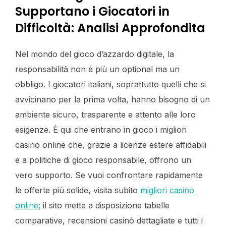
Supportano i Giocatori in
Difficoltà: Analisi Approfondita
Nel mondo del gioco d’azzardo digitale, la
responsabilità non è più un optional ma un
obbligo. I giocatori italiani, soprattutto quelli che si
avvicinano per la prima volta, hanno bisogno di un
ambiente sicuro, trasparente e attento alle loro
esigenze. È qui che entrano in gioco i migliori
casino online che, grazie a licenze estere affidabili
e a politiche di gioco responsabile, offrono un
vero supporto. Se vuoi confrontare rapidamente
le offerte più solide, visita subito
migliori casino
online
; il sito mette a disposizione tabelle
comparative, recensioni casinò dettagliate e tutti i