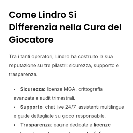
Come Lindro Si
Differenzia nella Cura del
Giocatore
Tra i tanti operatori, Lindro ha costruito la sua
reputazione su tre pilastri: sicurezza, supporto e
trasparenza.
Sicurezza
: licenza MGA, crittografia
avanzata e audit trimestrali.
Supporto
: chat live 24/7, assistenti multilingue
e guide dettagliate su gioco responsabile.
Trasparenza
: pagine dedicate a
licenze