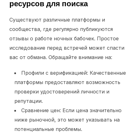
ресурсов для поиска
Существуют различные платформы и
сообщества, где регулярно публикуются
отзывы о работе ночных бабочек. Простое
исследование перед встречей может спасти
вас от обмана. Обращайте внимание на:
Профили с верификацией: Качественные
платформы предоставляют возможность
проверки удостоверений личности и
репутации.
Сравнение цен: Если цена значительно
ниже рыночной, это может указывать на
потенциальные проблемы.