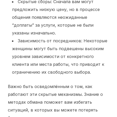
Скрытые сборы: Сначала вам могут
предложить низкую цену, но в процессе
общения появляются неожиданные
“доплаты” за услуги, которые не были
указаны изначально.
Зависимость от посредников: Некоторые
женщины могут быть подвешены высоким
уровнем зависимости от конкретного
клиента или места работы, что приводит к
ограничению их свободного выбора.
Важно быть осведомлённым о том, как
работают эти скрытые механизмы. Знание о
методах обмана поможет вам избегать
ситуаций, в которых вы можете потерять