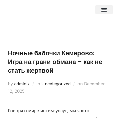
About Us
Business Entities
Development & Investor
Contact Us
Ночные бабочки Кемерово:
Игра на грани обмана – как не
стать жертвой
by
admlnlx
in
Uncategorized
on
December
12, 2025
Говоря о мире интим-услуг, мы часто