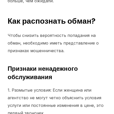
больше, чем ожидали.
Как распознать обман?
Чтобы снизить вероятность попадания на
обман, необходимо иметь представление о
признаках мошенничества.
Признаки ненадежного
обслуживания
1. Размытые условия: Если женщина или
агентство не могут четко объяснить условия
услуги или постоянные изменения в цене, это
первый звоночек.