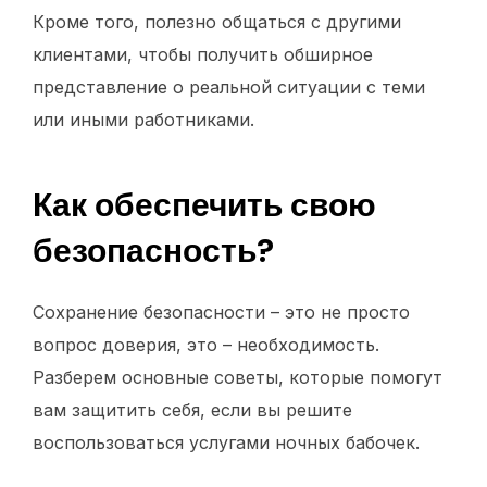
Кроме того, полезно общаться с другими
клиентами, чтобы получить обширное
представление о реальной ситуации с теми
или иными работниками.
Как обеспечить свою
безопасность?
Сохранение безопасности – это не просто
вопрос доверия, это – необходимость.
Разберем основные советы, которые помогут
вам защитить себя, если вы решите
воспользоваться услугами ночных бабочек.