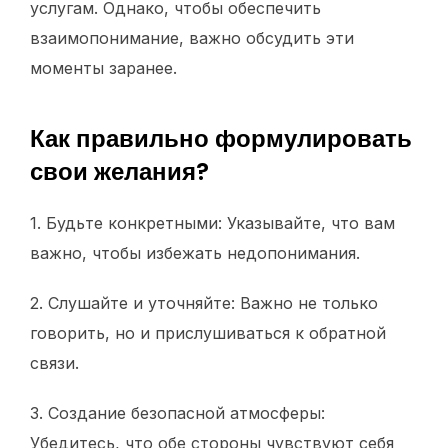
услугам. Однако, чтобы обеспечить
взаимопонимание, важно обсудить эти
моменты заранее.
Как правильно формулировать
свои желания?
1. Будьте конкретными: Указывайте, что вам
важно, чтобы избежать недопонимания.
2. Слушайте и уточняйте: Важно не только
говорить, но и прислушиваться к обратной
связи.
3. Создание безопасной атмосферы:
Убедитесь, что обе стороны чувствуют себя