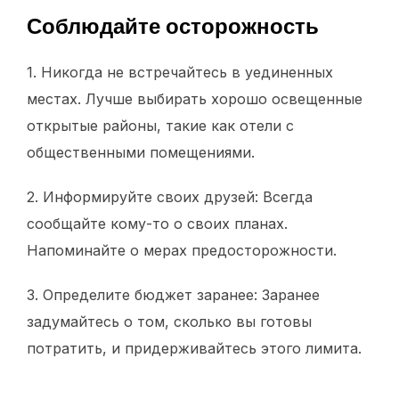
Соблюдайте осторожность
1. Никогда не встречайтесь в уединенных
местах. Лучше выбирать хорошо освещенные
открытые районы, такие как отели с
общественными помещениями.
2. Информируйте своих друзей: Всегда
сообщайте кому-то о своих планах.
Напоминайте о мерах предосторожности.
3. Определите бюджет заранее: Заранее
задумайтесь о том, сколько вы готовы
потратить, и придерживайтесь этого лимита.