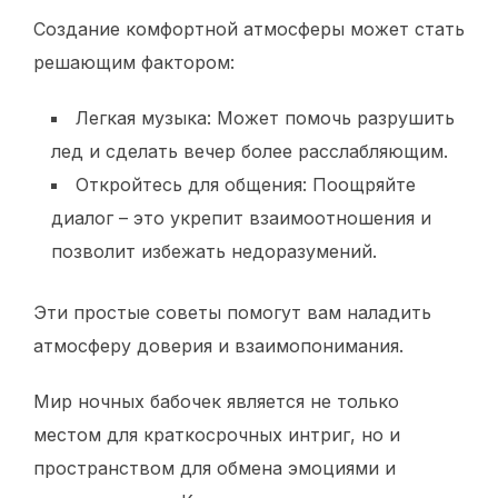
Создание комфортной атмосферы может стать
решающим фактором:
Легкая музыка: Может помочь разрушить
лед и сделать вечер более расслабляющим.
Откройтесь для общения: Поощряйте
диалог – это укрепит взаимоотношения и
позволит избежать недоразумений.
Эти простые советы помогут вам наладить
атмосферу доверия и взаимопонимания.
Мир ночных бабочек является не только
местом для краткосрочных интриг, но и
пространством для обмена эмоциями и