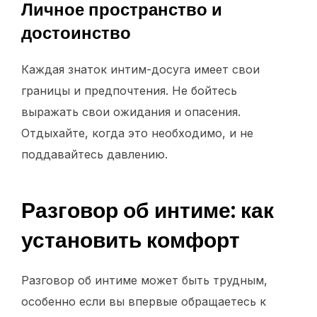
Личное пространство и
достоинство
Каждая знаток интим-досуга имеет свои
границы и предпочтения. Не бойтесь
выражать свои ожидания и опасения.
Отдыхайте, когда это необходимо, и не
поддавайтесь давлению.
Разговор об интиме: как
установить комфорт
Разговор об интиме может быть трудным,
особенно если вы впервые обращаетесь к