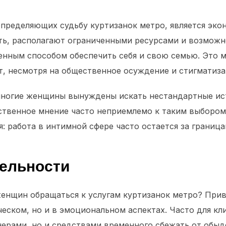
определяющих судьбу куртизанок метро, является эко
ь, располагают ограниченными ресурсами и возможно
енным способом обеспечить себя и свою семью. Это 
т, несмотря на общественное осуждение и стигматиз
многие женщины вынуждены искать нестандартные ис
ственное мнение часто неприемлемо к таким выбором
 работа в интимной сфере часто остается за граница
тельности
женщин обращаться к услугам куртизанок метро? Прив
ческом, но и в эмоциональном аспектах. Часто для кл
нерами, но и средствами временного сбежать от обы