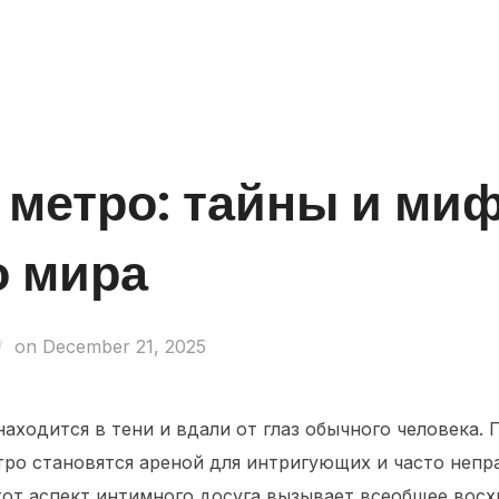
Business Entities
Development & Investors
Caree
 метро: тайны и ми
о мира
on
December 21, 2025
находится в тени и вдали от глаз обычного человека
тро становятся ареной для интригующих и часто непр
тот аспект интимного досуга вызывает всеобщее вос