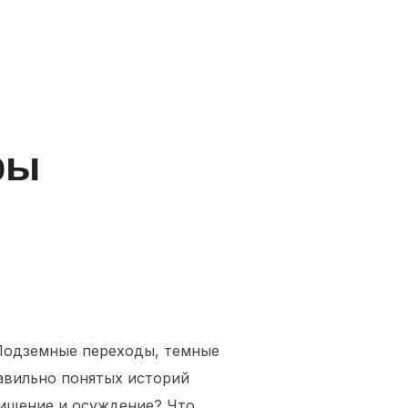
rs
Contact Us
фы
. Подземные переходы, темные
авильно понятых историй
хищение и осуждение? Что