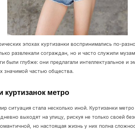
орических эпохах куртизанки воспринимались по-разн
ько развлекали сограждан, но и часто служили музам 
ги были глубже: они предлагали интеллектуальное и 
их значимой частью общества.
 куртизанок метро
р ситуация стала несколько иной. Куртизанки метро 
невно выходят на улицу, рискуя не только своей без
романтичной, но настоящая жизнь у них полна сложно