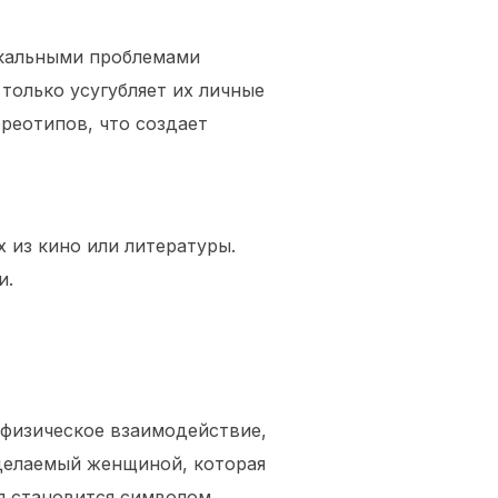
никальными проблемами
 только усугубляет их личные
реотипов, что создает
 из кино или литературы.
и.
 физическое взаимодействие,
 делаемый женщиной, которая
ия становится символом