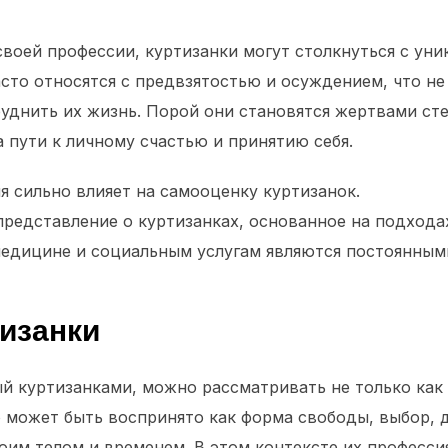
 своей профессии, куртизанки могут столкнуться с у
асто относятся с предвзятостью и осуждением, что не
уднить их жизнь. Порой они становятся жертвами сте
 пути к личному счастью и принятию себя.
я сильно влияет на самооценку куртизанок.
редставление о куртизанках, основанное на подходах
едицине и социальным услугам являются постоянным
изанки
й куртизанками, можно рассматривать не только как
то может быть воспринято как форма свободы, выбор,
воим телом и временем. В этом контексте их професс