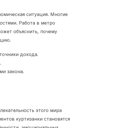
номическая ситуация. Многие
стями. Работа в метро
может объяснить, почему
ацию.
точники дохода.
.
ми закона.
лекательность этого мира
иентов куртизанки становятся
денности, эмоциональных