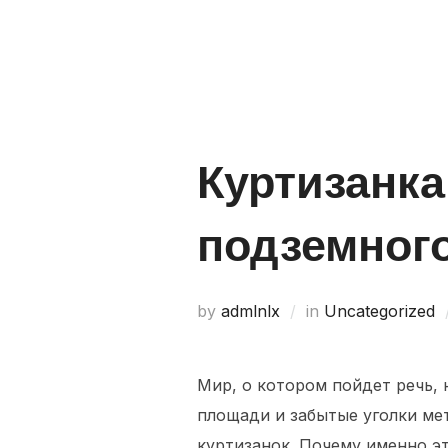
Home
About Us
Куртизанка
подземног
by
admlnlx
in
Uncategorized
Мир, о котором пойдет речь, 
площади и забытые уголки ме
куртизанок. Почему именно э