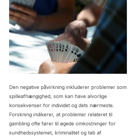
Den negative påvirkning inkluderer problemer som
spilleafhængighed, som kan have alvorlige
konsekvenser for individet og dets nærmeste.
Forskning indikerer, at problemer relateret til
gambling ofte fører til øgede omkostninger for
sundhedssystemet, kriminalitet og tab af