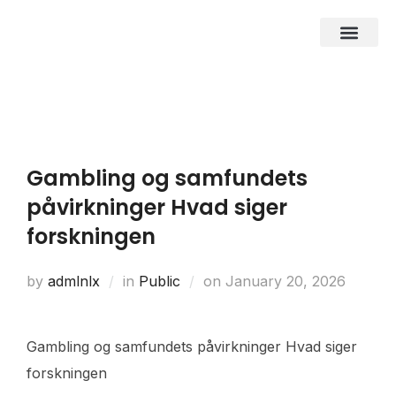
About Us
Business Entities
Development & Investor
Contact Us
Gambling og samfundets
påvirkninger Hvad siger
forskningen
by
admlnlx
in
Public
on
January 20, 2026
Gambling og samfundets påvirkninger Hvad siger
forskningen