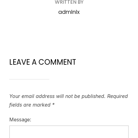
WRITTEN BY
admlnlx
LEAVE A COMMENT
Your email address will not be published.
Required
fields are marked
*
Message: