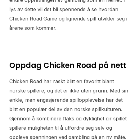
endre oppfatningen av gambling som en helhet. I
lys av dette vil det bli spennende å se hvordan
Chicken Road Game og lignende spill utvikler seg i
årene som kommer.
Oppdag Chicken Road på nett
Chicken Road har raskt blitt en favoritt blant
norske spillere, og det er ikke uten grunn. Med sin
enkle, men engasjerende spillopplevelse har det
blitt en populær del av den norske spillkulturen.
Gjennom å kombinere flaks og dyktighet gir spillet
spillere muligheten til å utfordre seg selv og
oppleve spenningen ved gambling på en ny måte.