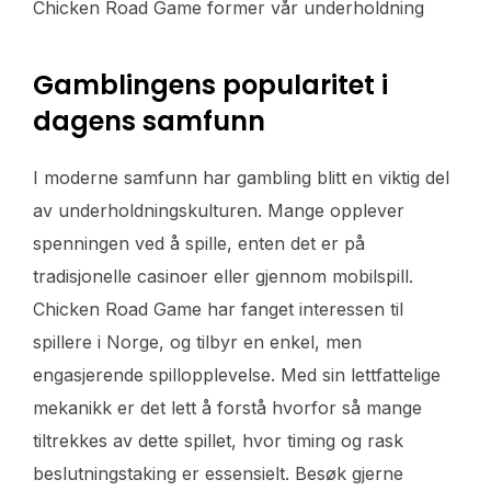
Chicken Road Game former vår underholdning
Gamblingens popularitet i
dagens samfunn
I moderne samfunn har gambling blitt en viktig del
av underholdningskulturen. Mange opplever
spenningen ved å spille, enten det er på
tradisjonelle casinoer eller gjennom mobilspill.
Chicken Road Game har fanget interessen til
spillere i Norge, og tilbyr en enkel, men
engasjerende spillopplevelse. Med sin lettfattelige
mekanikk er det lett å forstå hvorfor så mange
tiltrekkes av dette spillet, hvor timing og rask
beslutningstaking er essensielt. Besøk gjerne