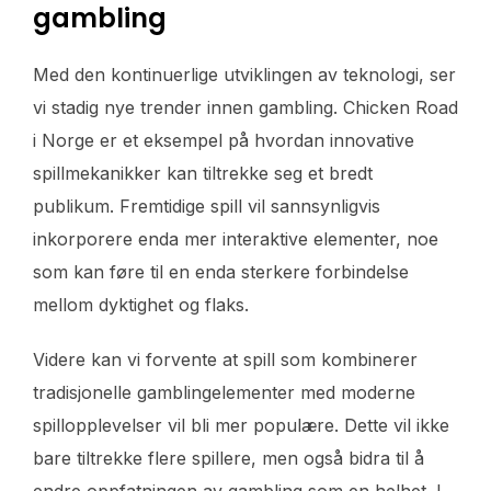
gambling
Med den kontinuerlige utviklingen av teknologi, ser
vi stadig nye trender innen gambling. Chicken Road
i Norge er et eksempel på hvordan innovative
spillmekanikker kan tiltrekke seg et bredt
publikum. Fremtidige spill vil sannsynligvis
inkorporere enda mer interaktive elementer, noe
som kan føre til en enda sterkere forbindelse
mellom dyktighet og flaks.
Videre kan vi forvente at spill som kombinerer
tradisjonelle gamblingelementer med moderne
spillopplevelser vil bli mer populære. Dette vil ikke
bare tiltrekke flere spillere, men også bidra til å