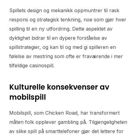
Spillets design og mekanikk oppmuntrer til rask
respons og strategisk tenkning, noe som gjør hver
spilling til en ny utfordring. Dette aspektet av
dyktighet bidrar til en dypere forståelse av
spillstrategier, og kan til og med gi spilleren en
følelse av mestring som ofte er fraværende i mer
tilfeldige casinospill.
Kulturelle konsekvenser av
mobilspill
Mobilspill, som Chicken Road, har transformert
måten folk opplever gambling på. Tilgjengeligheten
av slike spill på smarttelefoner gjør det lettere for