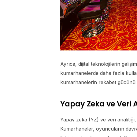
Ayrıca, dijital teknolojilerin geliş
kumarhanelerde daha fazla kullan
kumarhanelerin rekabet gücünü a
Yapay Zeka ve Veri A
Yapay zeka (YZ) ve veri analitiği,
Kumarhaneler, oyuncuların davranış