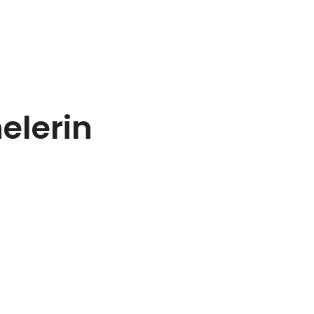
rs
Contact Us
elerin