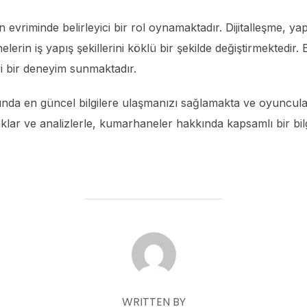
evriminde belirleyici bir rol oynamaktadır. Dijitalleşme, ya
lerin iş yapış şekillerini köklü bir şekilde değiştirmektedi
i bir deneyim sunmaktadır.
nda en güncel bilgilere ulaşmanızı sağlamakta ve oyuncul
aklar ve analizlerle, kumarhaneler hakkında kapsamlı bir bi
POST AUTHOR
WRITTEN BY