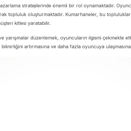
arlama stratejilerinde önemli bir rol oynamaktadır. Oyunc
şarak topluluk oluşturmaktadır. Kumarhaneler, bu toplulukla
teri kitlesi yaratabilir.
 ve yarışmalar düzenlemek, oyuncuların ilgisini çekmekte etki
 bilinirliğini artırmasına ve daha fazla oyuncuya ulaşmasına