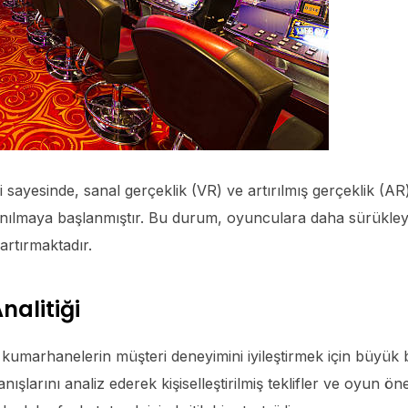
imi sayesinde, sanal gerçeklik (VR) ve artırılmış gerçeklik (AR) 
ılmaya başlanmıştır. Bu durum, oyunculara daha sürükleyic
rtırmaktadır.
nalitiği
 kumarhanelerin müşteri deneyimini iyileştirmek için büyük bi
larını analiz ederek kişiselleştirilmiş teklifler ve oyun öne