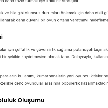
a daha fazla tutmak için kritik bir stratejidir.
k ve hile gibi olumsuz durumları önlemek için daha etkili güven
ullanarak daha güvenli bir oyun ortamı yaratmayı hedefleme
si
eler için şeffaflık ve güvenilirlik sağlama potansiyeli taşıma
i bir şekilde kaydetmesine olanak tanır. Dolayısıyla, kullanı
to paraların kullanımı, kumarhanelerin yeni oyuncu kitlelerin
 özellikle genç oyuncular arasında popülerlik kazanmaktadır
pluluk Oluşumu