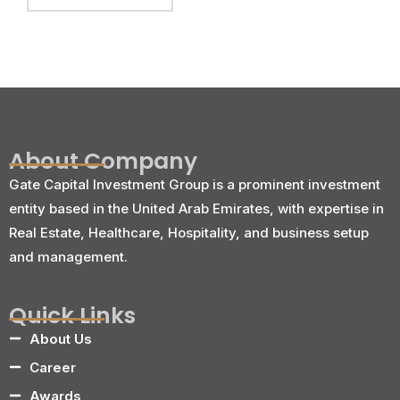
About Company
Gate Capital Investment Group is a prominent investment
entity based in the United Arab Emirates, with expertise in
Real Estate, Healthcare, Hospitality, and business setup
and management.
Quick Links
About Us
Career
Awards