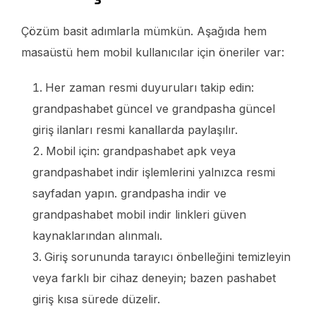
Çözüm basit adımlarla mümkün. Aşağıda hem
masaüstü hem mobil kullanıcılar için öneriler var:
Her zaman resmi duyuruları takip edin:
grandpashabet güncel ve grandpasha güncel
giriş ilanları resmi kanallarda paylaşılır.
Mobil için: grandpashabet apk veya
grandpashabet indir işlemlerini yalnızca resmi
sayfadan yapın. grandpasha indir ve
grandpashabet mobil indir linkleri güven
kaynaklarından alınmalı.
Giriş sorununda tarayıcı önbelleğini temizleyin
veya farklı bir cihaz deneyin; bazen pashabet
giriş kısa sürede düzelir.