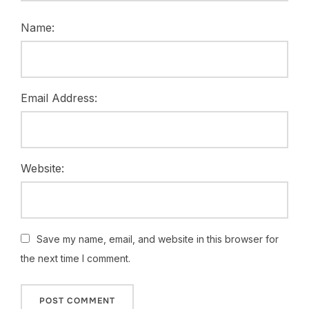
Name:
Email Address:
Website:
Save my name, email, and website in this browser for
the next time I comment.