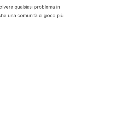
solvere qualsiasi problema in
che una comunità di gioco più