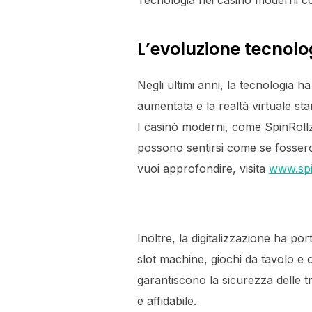
Tecnologia nei casinò moderni co
L’evoluzione tecnolo
Negli ultimi anni, la tecnologia h
aumentata e la realtà virtuale st
I casinò moderni, come SpinRollz 
possono sentirsi come se fossero 
vuoi approfondire, visita
www.spi
Inoltre, la digitalizzazione ha p
slot machine, giochi da tavolo e o
garantiscono la sicurezza delle t
e affidabile.