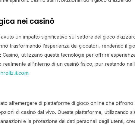
me spinrollz casino sta rivoluzionando il gioco d'azzardo
gica nei casinò
a avuto un impatto significativo sul settore del gioco d’azza
anno trasformando l’esperienza dei giocatori, rendendo il g
Casino, utilizzano queste tecnologie per offrire esperienze
realmente all’interno di un casinò fisico, pur restando nel
nrollz.it.com
.
ortato all’emergere di piattaforme di gioco online che offro
pzioni di casinò dal vivo. Queste piattaforme, utilizzando sis
ransazioni e la protezione dei dati personali degli utenti, c