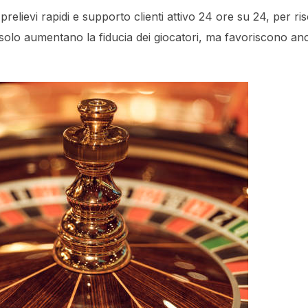
prelievi rapidi e supporto clienti attivo 24 ore su 24, per ri
olo aumentano la fiducia dei giocatori, ma favoriscono an