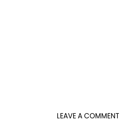
LEAVE A COMMENT