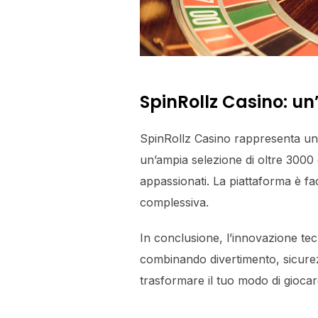
SpinRollz Casino: un
SpinRollz Casino rappresenta un 
un’ampia selezione di oltre 3000
appassionati. La piattaforma è fac
complessiva.
In conclusione, l’innovazione tec
combinando divertimento, sicurezza
trasformare il tuo modo di giocar