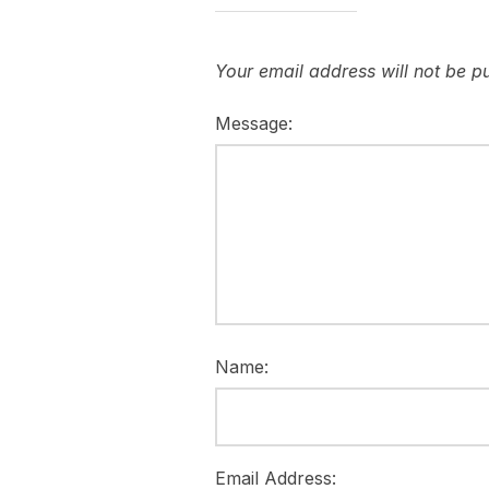
Your email address will not be p
Message:
Name:
Email Address: