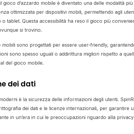
l gioco d’azzardo mobile è diventato una delle modalità più 
nza ottimizzata per dispositivi mobili, permettendo agli uten
o tablet. Questa accessibilità ha reso il gioco più convenie
ovunque si trovino.
eb mobili sono progettati per essere user-friendly, garantendo
ni sono spesso uguali o addirittura migliori rispetto a quel
l del gioco mobile.
e dei dati
moderni è la sicurezza delle informazioni degli utenti. Spin
ttografia dei dati e le licenze internazionali, per garantire 
te in un’era in cui le preoccupazioni riguardo alla privacy