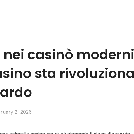
Business Entities
Development & Investors
Caree
 nei casinò modern
asino sta rivoluziona
zardo
ruary 2, 2026