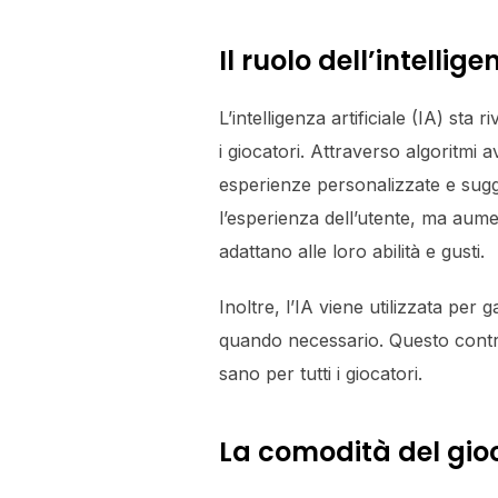
Il ruolo dell’intellige
L’intelligenza artificiale (IA) st
i giocatori. Attraverso algoritmi
esperienze personalizzate e sugg
l’esperienza dell’utente, ma aume
adattano alle loro abilità e gusti.
Inoltre, l’IA viene utilizzata per
quando necessario. Questo contr
sano per tutti i giocatori.
La comodità del gio