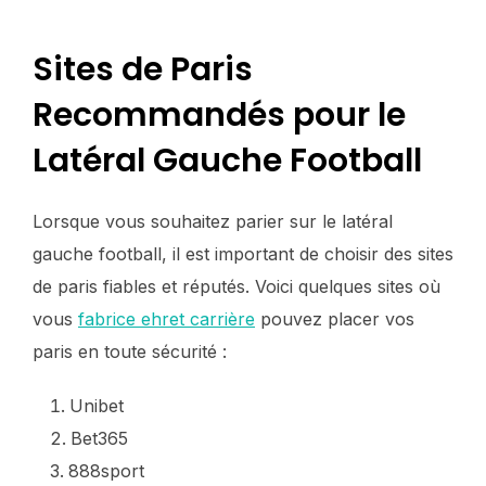
Sites de Paris
Recommandés pour le
Latéral Gauche Football
Lorsque vous souhaitez parier sur le latéral
gauche football, il est important de choisir des sites
de paris fiables et réputés. Voici quelques sites où
vous
fabrice ehret carrière
pouvez placer vos
paris en toute sécurité :
Unibet
Bet365
888sport