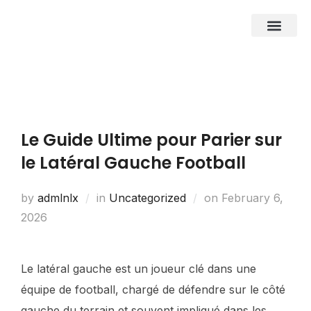
About Us
Business Entities
Development & Investor
Contact Us
Le Guide Ultime pour Parier sur
le Latéral Gauche Football
by
admlnlx
in
Uncategorized
on
February 6,
2026
Le latéral gauche est un joueur clé dans une
équipe de football, chargé de défendre sur le côté
gauche du terrain et souvent impliqué dans les