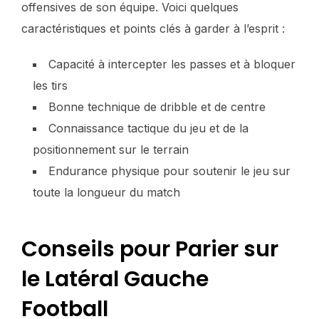
offensives de son équipe. Voici quelques
caractéristiques et points clés à garder à l’esprit :
Capacité à intercepter les passes et à bloquer
les tirs
Bonne technique de dribble et de centre
Connaissance tactique du jeu et de la
positionnement sur le terrain
Endurance physique pour soutenir le jeu sur
toute la longueur du match
Conseils pour Parier sur
le Latéral Gauche
Football