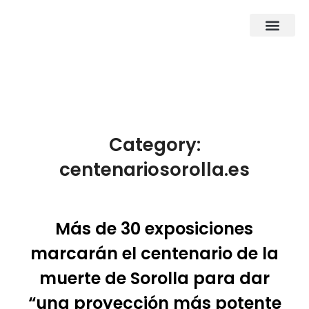
About Us
Business Entities
Development & Investor
Contact Us
Category:
centenariosorolla.es
Más de 30 exposiciones
marcarán el centenario de la
muerte de Sorolla para dar
“una proyección más potente