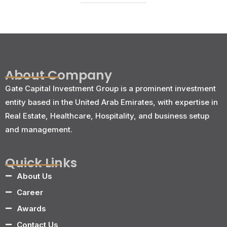
About Company
Gate Capital Investment Group is a prominent investment
entity based in the United Arab Emirates, with expertise in
Real Estate, Healthcare, Hospitality, and business setup
and management.
Quick Links
About Us
Career
Awards
Contact Us