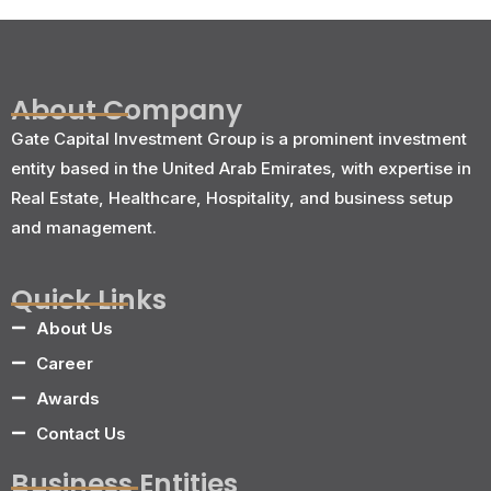
About Company
Gate Capital Investment Group is a prominent investment
entity based in the United Arab Emirates, with expertise in
Real Estate, Healthcare, Hospitality, and business setup
and management.
Quick Links
About Us
Career
Awards
Contact Us
Business Entities